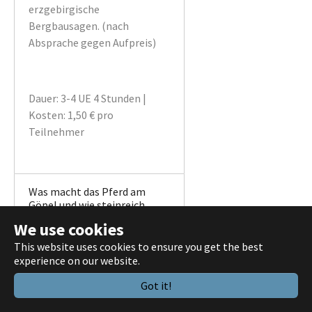
erzgebirgische
Bergbausagen. (nach
Absprache gegen Aufpreis)
Dauer: 3-4 UE 4 Stunden |
Kosten: 1,50 € pro
Teilnehmer
Was macht das Pferd am
Göpel und wie steinreich
ist die Bergbauregion
We use cookies
Marienberg?
This website uses cookies to ensure you get the best
experience on our website.
SCHAUBERGWERK Molchner
Got it!
Stolln
AS – Dorfstraße 67 | 09496