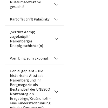
Museumsdetektive
gesucht!
Kartoffel trifft Palačinky
„verflixt &amp;
zugeknöpft“ –
Marienberger
Knopfgeschichte(n)
Vom Ding zum Exponat
Genial geplant – Die
historische Altstadt
Marienberg und ihr
Bergmagazin als
Bestandteil der UNESCO
Montanregion
Erzgebirge/Krušnohoří –
eine Kinderstadtführung
mit der Kammerzofe