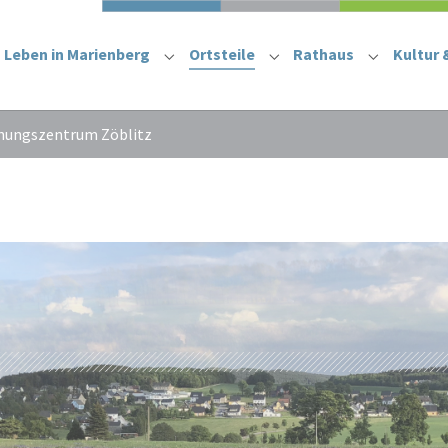
Leben in Marienberg
Ortsteile
Rathaus
Kultur 
Submenu for "Leben in Marienberg"
Submenu for "Ortsteile
Submenu f
ungszentrum Zöblitz