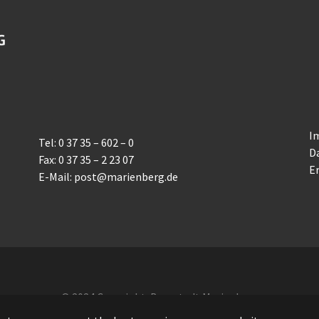
I
Tel: 0 37 35 – 602 – 0
D
Fax: 0 37 35 – 2 23 07
Er
E-Mail: post@marienberg.de
© 2024 Copyright: Bergstadt Marienberg