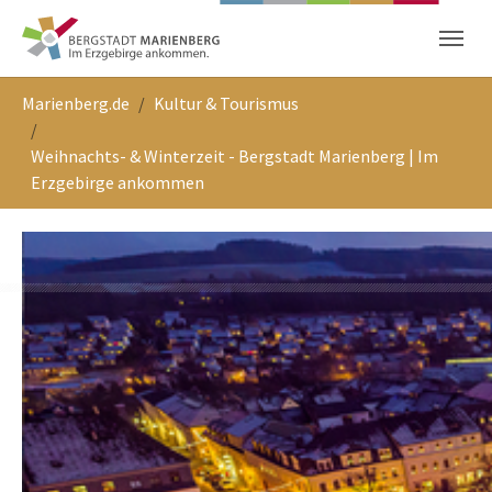
Skip to main content
Skip to page footer
You are here:
Marienberg.de
Kultur & Tourismus
Weihnachts- & Winterzeit - Bergstadt Marienberg | Im
Erzgebirge ankommen