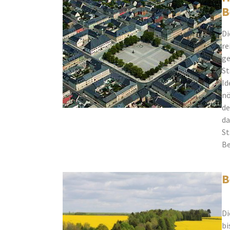
B
Di
re
ge
St
Id
nö
de
da
St
Be
B
Di
bi