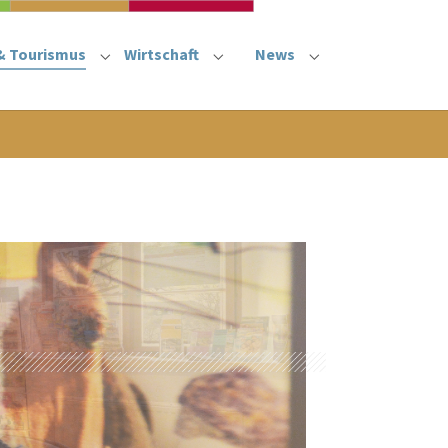
& Tourismus
Wirtschaft
News
"
or "Rathaus"
Submenu for "Kultur & Tourismus"
Submenu for "Wirtschaft"
Submenu for "New