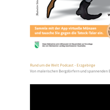
Rund um die Welt Podcast - Erzgebirge
Von malerischen Bergdörfern und spannenden 