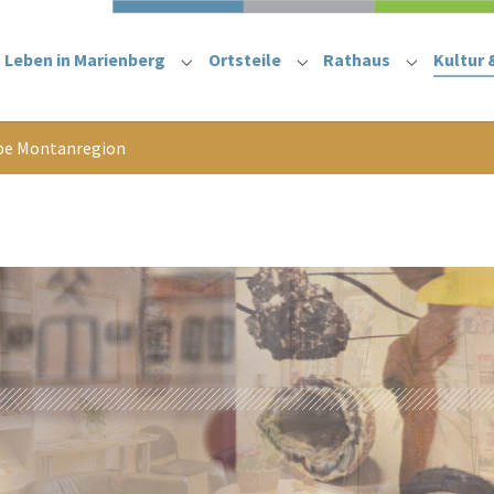
Leben in Marienberg
Ortsteile
Rathaus
Kultur 
Submenu for "Leben in Marienberg"
Submenu for "Ortsteile
Submenu f
be Montanregion