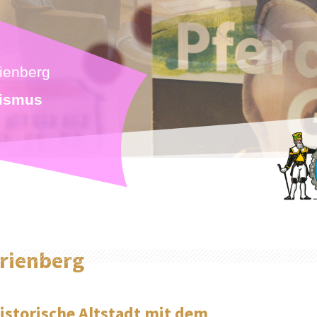
ienberg
rismus
arienberg
istorische Altstadt mit dem