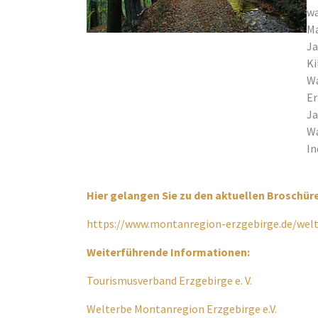
wa
Ma
Ja
Ki
Wa
Er
Ja
Wa
In
Hier gelangen Sie zu den aktuellen Broschüre
https://www.montanregion-erzgebirge.de/wel
Weiterführende Informationen:
Tourismusverband Erzgebirge e. V.
Welterbe Montanregion Erzgebirge e.V.