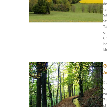
de
la
Si
St
Ta
or
Gr
be
Mo
G
a
De
or
wi
Zi
st