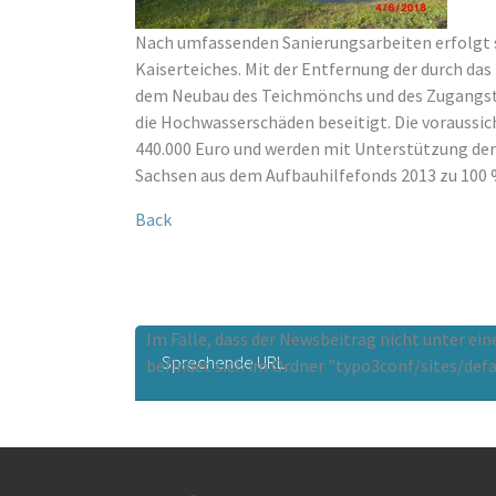
Nach umfassenden Sanierungsarbeiten erfolgt s
Kaiserteiches. Mit der Entfernung der durch d
dem Neubau des Teichmönchs und des Zugangste
die Hochwasserschäden beseitigt. Die voraussic
440.000 Euro und werden mit Unterstützung der
Sachsen aus dem Aufbauhilfefonds 2013 zu 100 
Back
Im Falle, dass der Newsbeitrag nicht unter ei
Sprechende URL
befindet sich im Ordner "typo3conf/sites/defa