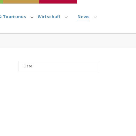
& Tourismus
Wirtschaft
News
"
or "Rathaus"
Submenu for "Kultur & Tourismus"
Submenu for "Wirtschaft"
Submenu for "New
Liste