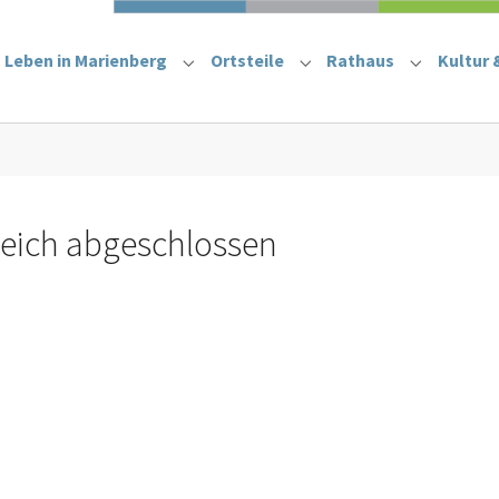
Leben in Marienberg
Ortsteile
Rathaus
Kultur 
Submenu for "Leben in Marienberg"
Submenu for "Ortsteile
Submenu f
teich abgeschlossen