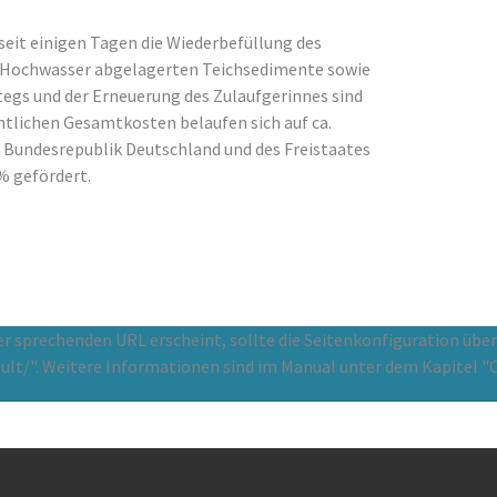
eit einigen Tagen die Wiederbefüllung des
as Hochwasser abgelagerten Teichsedimente sowie
gs und der Erneuerung des Zulaufgerinnes sind
htlichen Gesamtkosten belaufen sich auf ca.
 Bundesrepublik Deutschland und des Freistaates
% gefördert.
ner sprechenden URL erscheint, sollte die Seitenkonfiguration übe
ult/". Weitere Informationen sind im Manual unter dem Kapitel "C