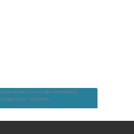
rprüft werden. Die Konfigurationsdatei
onfiguration" zu finden.