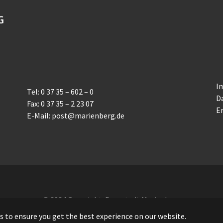
I
Tel: 0 37 35 – 602 – 0
D
Fax: 0 37 35 – 2 23 07
Er
E-Mail: post@marienberg.de
© 2024 Copyright: Bergstadt Marienberg
s to ensure you get the best experience on our website.