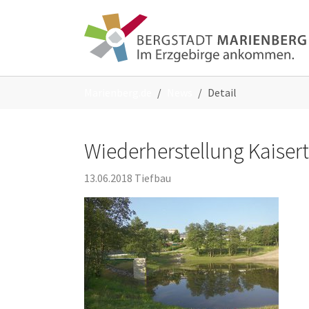
Skip to main content
Skip to page footer
You are here:
Marienberg.de
News
Detail
Wiederherstellung Kaiser
13.06.2018
Tiefbau